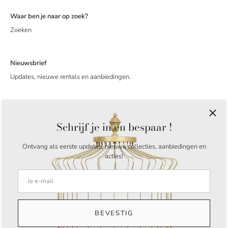
Waar ben je naar op zoek?
Zoeken
Nieuwsbrief
Updates, nieuwe rentals en aanbiedingen.
Schrijf je in en bespaar !
Ontvang als eerste updates, nieuwe collecties, aanbiedingen en
acties!
Taal
Nederlands
© 2026
My Greatest Rentals
.
Amstelveen Nederland
BEVESTIG