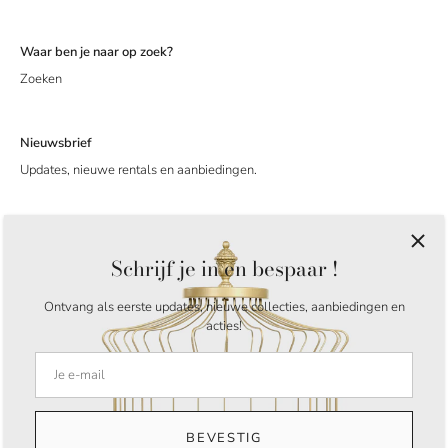
Waar ben je naar op zoek?
Zoeken
Nieuwsbrief
Updates, nieuwe rentals en aanbiedingen.
Schrijf je in en bespaar !
Ontvang als eerste updates, nieuwe collecties, aanbiedingen en
acties!
Taal
Nederlands
© 2026
My Greatest Rentals
.
Amstelveen Nederland
BEVESTIG