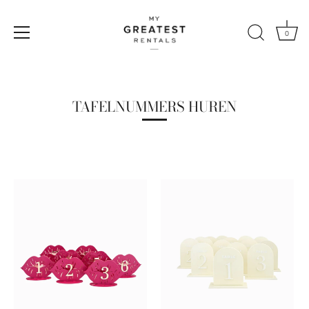
0
Naar
de
content
TAFELNUMMERS HUREN