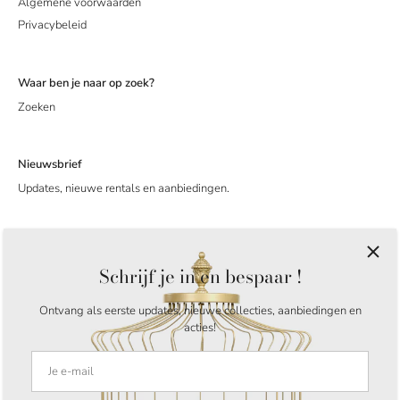
Algemene voorwaarden
Privacybeleid
Waar ben je naar op zoek?
Zoeken
Nieuwsbrief
Updates, nieuwe rentals en aanbiedingen.
Schrijf je in en bespaar !
Ontvang als eerste updates, nieuwe collecties, aanbiedingen en
acties!
Taal
Nederlands