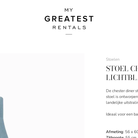
Stoelen
STOEL C
LICHTB
De chester diner s
stoel is ontworpen 
landelijke uitstra
Ideaal voor een b
Afmeting
: 56 x 6
Zithoogte
: 55 cm