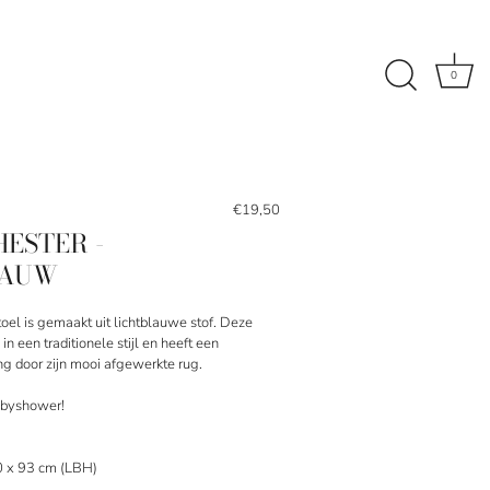
0
€19,50
HESTER -
LAUW
toel is gemaakt uit lichtblauwe stof. Deze
in een traditionele stijl en
heeft een
ling door zijn mooi afgewerkte rug.
abyshower!
0 x 93 cm (
LBH)