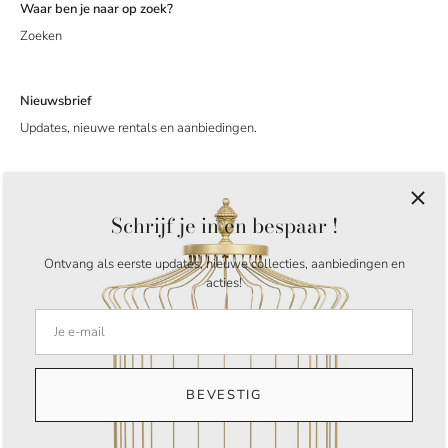
Waar ben je naar op zoek?
Zoeken
Nieuwsbrief
Updates, nieuwe rentals en aanbiedingen.
Schrijf je in en bespaar !
Ontvang als eerste updates, nieuwe collecties, aanbiedingen en
acties!
Taal
Nederlands
© 2026
My Greatest Rentals
.
Amstelveen Nederland
BEVESTIG