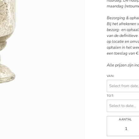
huurdag. De huurpe
maandag (retourne
Bezorging & opha
Bij het afrekenen
bezorg- en ophaal
van de definitiev
op locatie en omv
ophalen in het wee
een toeslag van €
Alle prijzen zijn in
VAN:
TOT:
AANTAL