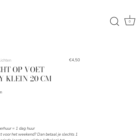
0
€4,50
ichten
HT OP VOET
 KLEIN 20 CM
m
rhuur = 1 dag huur
ct voor het weekend? Dan betaal je slechts 1