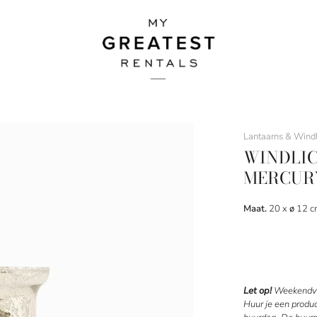
Lantaarns & Windl
WINDLIC
MERCURY
Maat.
20 x
ø
12 c
Let op!
Weekendve
Huur je een produ