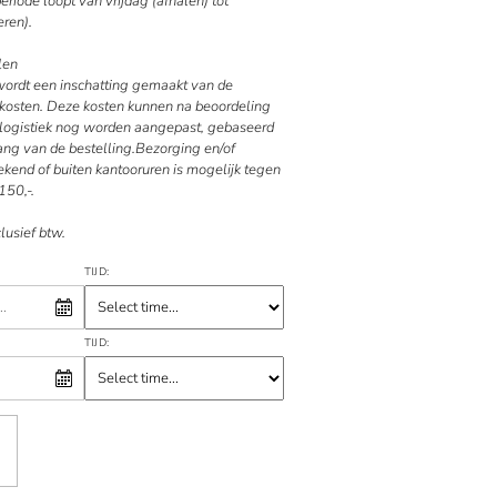
riode loopt van vrijdag (afhalen) tot
ren).
len
 wordt een inschatting gemaakt van de
kosten. Deze kosten kunnen na beoordeling
e logistiek nog worden aangepast, gebaseerd
ang van de bestelling.Bezorging en/of
kend of buiten kantooruren is mogelijk tegen
150,-.
clusief btw.
TIJD:
TIJD: