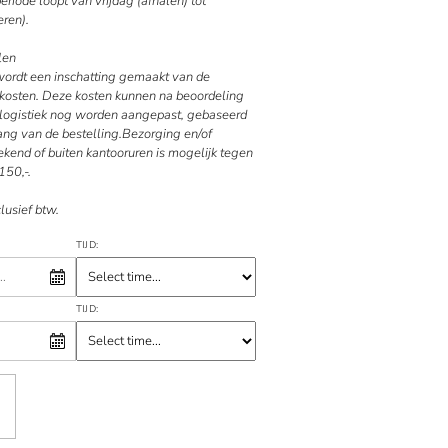
riode loopt van vrijdag (afhalen) tot
ren).
len
 wordt een inschatting gemaakt van de
kosten. Deze kosten kunnen na beoordeling
e logistiek nog worden aangepast, gebaseerd
ang van de bestelling.Bezorging en/of
kend of buiten kantooruren is mogelijk tegen
150,-.
clusief btw.
TIJD:
TIJD: