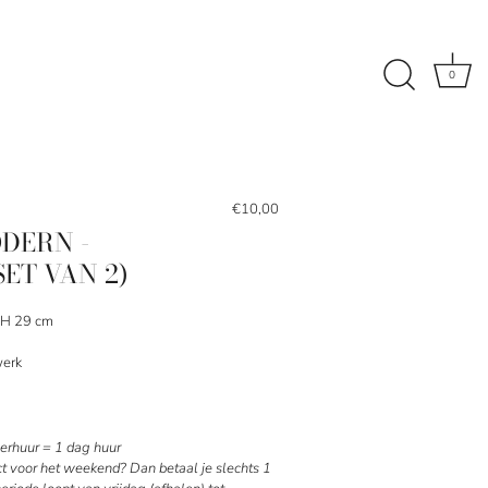
0
€10,00
DERN -
ET VAN 2)
x H 29 cm
werk
rhuur = 1 dag huur
ct voor het weekend? Dan betaal je slechts 1