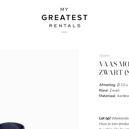
Vazen
VAAS MO
ZWART (S
Afmeting
: Ø 10 
Kleur
: Zwart
Materiaal
: Aarde
Let op!
Weekendve
Huur je een produ