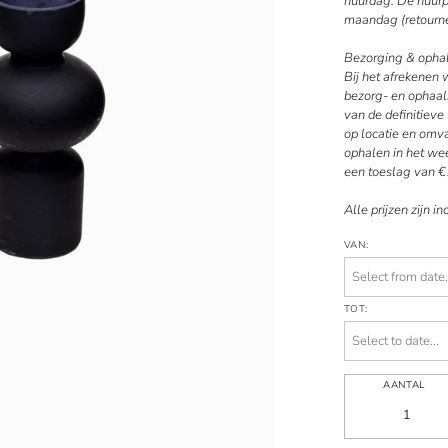
huurdag. De huurpe
maandag (retourne
Bezorging & opha
Bij het afrekenen
bezorg- en ophaal
van de definitiev
op locatie en omv
ophalen in het wee
een toeslag van €
Alle prijzen zijn in
VAN:
TOT:
AANTAL