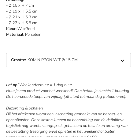
- Ø 15 x H 7 cm
- Ø 19 x H 5.5 cm
- Ø 21 x H 6.3 cm
- Ø 23 x H 6.5 cm
Kleur:
Wit/Goud
Materiaal:
Porselein
Grootte
:
KOM NIPPON WIT Ø 15 CM
Let op!
Weekendverhuur = 1 dag huur
Huur je een product voor het weekend? Dan betaal je slechts 1 huurdag.
De huurperiode loopt van vrijdag (afhalen) tot maandag (retourneren).
Bezorging & ophalen
Bij het afrekenen wordt een inschatting gemaakt van de bezorg- en
ophaalkosten. Deze kosten kunnen na beoordeling van de definitieve
logistiek nog worden aangepast, gebaseerd op locatie en omvang van
de bestelling.Bezorging en/of ophalen in het weekend of buiten