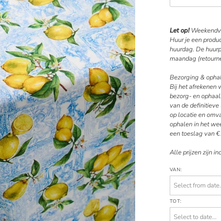
Let op!
Weekendve
Huur je een produ
huurdag. De huurpe
maandag (retourne
Bezorging & opha
Bij het afrekenen
bezorg- en ophaal
van de definitiev
op locatie en omv
ophalen in het wee
een toeslag van €
Alle prijzen zijn in
VAN:
TOT: