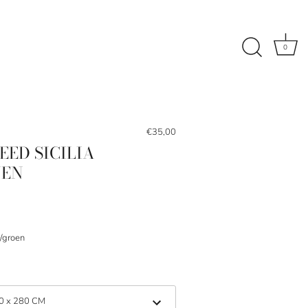
0
€35,00
EED SICILIA
NEN
/groen
0 x 280 CM