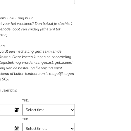
rhuur = 1 dag huur
ct voor het weekend? Dan betaal je slechts 1
riode loopt van vrijdag (afhalen) tot
ren).
len
 wordt een inschatting gemaakt van de
kosten. Deze kosten kunnen na beoordeling
e logistiek nog worden aangepast, gebaseerd
ang van de bestelling.Bezorging en/of
kend of buiten kantooruren is mogelijk tegen
150,-.
clusief btw.
TIJD:
TIJD: