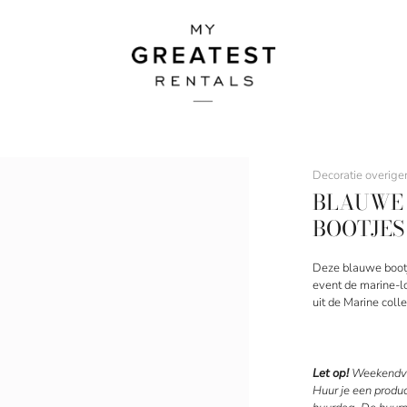
Decoratie overige
BLAUWE
BOOTJES 
Deze blauwe bootj
event de marine-l
uit de Marine colle
Let op!
Weekendve
Huur je een produ