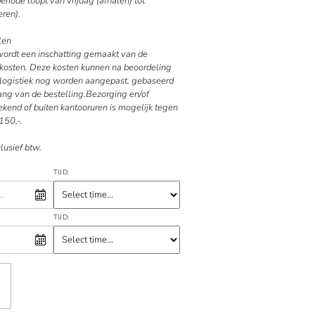
riode loopt van vrijdag (afhalen) tot
ren).
len
 wordt een inschatting gemaakt van de
kosten. Deze kosten kunnen na beoordeling
e logistiek nog worden aangepast, gebaseerd
ang van de bestelling.Bezorging en/of
kend of buiten kantooruren is mogelijk tegen
150,-.
clusief btw.
TIJD:
TIJD: