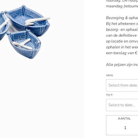
huurdag. De huurpe
maandag (retourne
Bezorging & opha
Bij het afrekenen
bezorg- en ophaal
van de definitiev
op locatie en omv
ophalen in het wee
een toeslag van €
Alle prijzen zijn in
VAN:
TOT:
AANTAL