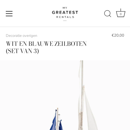
0
Naar
de
€20,00
Decoratie overigen
content
WIT EN BLAUWE ZEILBOTEN
(SET VAN 3)