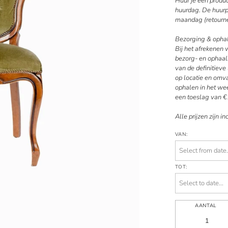
Huur je een produ
huurdag. De huurpe
maandag (retourne
Bezorging & opha
Bij het afrekenen
bezorg- en ophaal
van de definitiev
op locatie en omv
ophalen in het wee
een toeslag van €
Alle prijzen zijn in
VAN:
TOT:
AANTAL