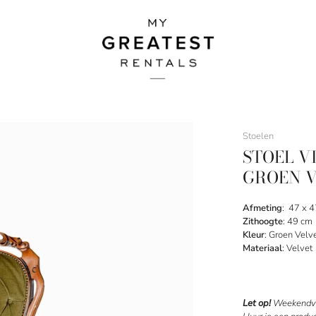
Stoelen
STOEL V
GROEN 
Afmeting
: 47 x 
Zithoogte
: 49 cm
Kleur
: Groen Velv
Materiaal
: Velvet
Let op!
Weekendve