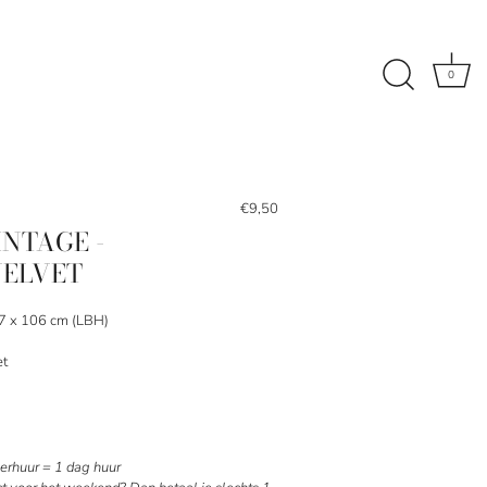
0
€9,50
INTAGE -
VELVET
47 x 106 cm (LBH)
et
rhuur = 1 dag huur