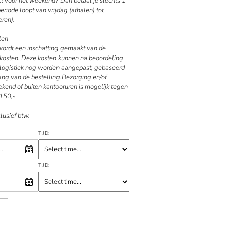
ct voor het weekend? Dan betaal je slechts 1
riode loopt van vrijdag (afhalen) tot
ren).
len
 wordt een inschatting gemaakt van de
kosten. Deze kosten kunnen na beoordeling
e logistiek nog worden aangepast, gebaseerd
ang van de bestelling.Bezorging en/of
kend of buiten kantooruren is mogelijk tegen
150,-.
clusief btw.
TIJD:
TIJD: