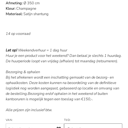
Afmeting:
Ø 350 cm
Kleur:
Champagne
Materiaal:
Satijn shantung
14 op voorraad
Let op!
Weekendverhuur = 1 dag huur
Huur je een product voor het weekend? Dan betaal je slechts 1 huurdag.
De huurperiode loopt van vrijdag (afhalen) tot maandag (retourneren).
Bezorging & ophalen
Bij het afrekenen wordt een inschatting gemaakt van de bezorg- en
ophaalkosten. Deze kosten kunnen na beoordeling van de definitieve
logistiek nog worden aangepast, gebaseerd op locatie en omvang van
de bestelling.Bezorging en/of ophalen in het weekend of buiten
kantooruren is mogelijk tegen een toeslag van €150,-.
Alle prijzen zijn inclusief btw.
VAN:
TIJD: