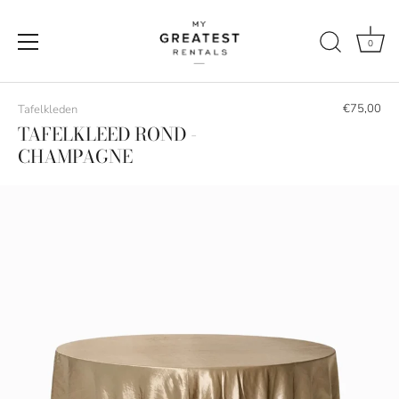
0
Naar
de
€75,00
Tafelkleden
content
TAFELKLEED ROND -
CHAMPAGNE