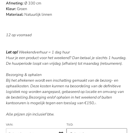
Afmeting:
Ø 330 cm
Kleur:
Groen
Materiaal:
Natuurlijk linnen
12 op voorraad
Let op!
Weekendverhuur = 1 dag huur
Huur je een product voor het weekend? Dan betaal je slechts 1 huurdag.
De huurperiode loopt van vrijdag (afhalen) tot maandag (retourneren).
Bezorging & ophalen
Bij het afrekenen wordt een inschatting gemaakt van de bezorg- en
ophaalkosten. Deze kosten kunnen na beoordeling van de definitieve
logistiek nog worden aangepast, gebaseerd op locatie en omvang van
de bestelling.Bezorging en/of ophalen in het weekend of buiten
kantooruren is mogelijk tegen een toeslag van €150,-.
Alle prijzen zijn inclusief btw.
VAN:
TIJD: