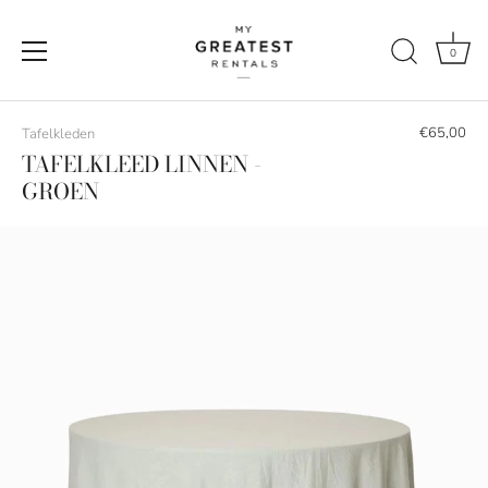
0
Naar
de
€65,00
Tafelkleden
content
TAFELKLEED LINNEN -
GROEN