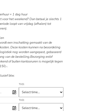
rhuur = 1 dag huur
ct voor het weekend? Dan betaal je slechts 1
riode loopt van vrijdag (afhalen) tot
ren).
len
 wordt een inschatting gemaakt van de
kosten. Deze kosten kunnen na beoordeling
e logistiek nog worden aangepast, gebaseerd
ang van de bestelling.Bezorging en/of
kend of buiten kantooruren is mogelijk tegen
150,-.
clusief btw.
TIJD:
TIJD: