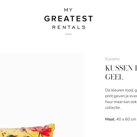
Kussens
KUSSEN 
GEEL
De kleuren rood, g
print geven je event
huur maar kan ook
collectie.
Maat.
40 x 60 cm