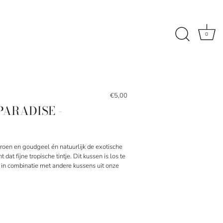
0
€5,00
PARADISE -
roen en goudgeel én natuurlijk de exotische
 dat fijne tropische tintje. Dit kussen is los te
 in combinatie met andere kussens uit onze