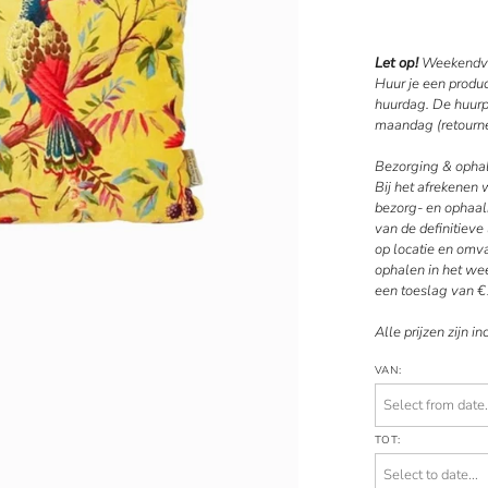
Let op!
Weekendve
Huur je een produ
huurdag. De huurpe
maandag (retourne
Bezorging & opha
Bij het afrekenen
bezorg- en ophaal
van de definitiev
op locatie en omv
ophalen in het wee
een toeslag van €
Alle prijzen zijn in
VAN:
TOT: