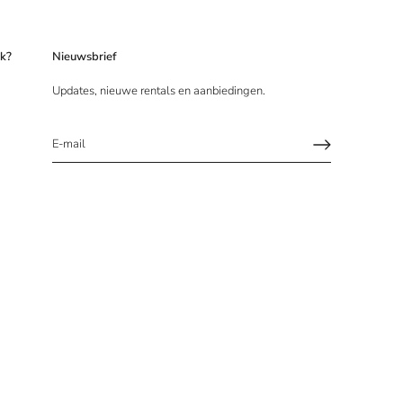
ek?
Nieuwsbrief
Updates, nieuwe rentals en aanbiedingen.
Schrijf je in en bespaar !
Ontvang als eerste updates, nieuwe collecties, aanbiedingen en
acties!
BEVESTIG