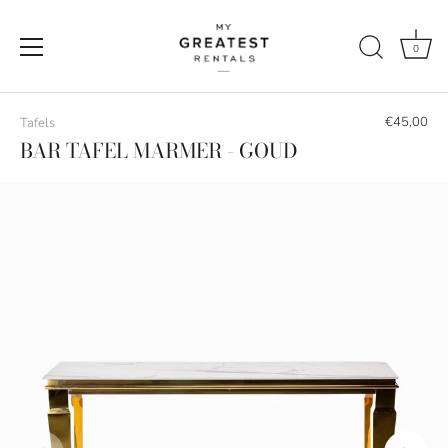
0
Naar
de
€45,00
Tafels
content
BAR TAFEL MARMER - GOUD