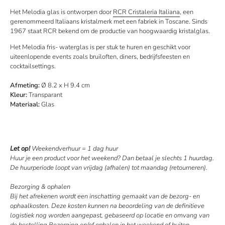
Het Melodia glas is ontworpen door
RCR Cristaleria Italiana
, een
gerenommeerd Italiaans kristalmerk met een fabriek in Toscane. Sinds
1967
staat RCR bekend om de productie van hoogwaardig kristalglas.
Het
Melodia fris- waterglas is per stuk te huren
en geschikt voor
uiteenlopende events zoals bruiloften, diners, bedrijfsfeesten en
cocktailsettings.
Afmeting:
Ø 8.2 x H 9.4 cm
Kleur:
Transparant
Materiaal:
Glas
Let op!
Weekendverhuur = 1 dag huur
Huur je een product voor het weekend? Dan betaal je slechts 1 huurdag.
De huurperiode loopt van vrijdag (afhalen) tot maandag (retourneren).
Bezorging & ophalen
Bij het afrekenen wordt een inschatting gemaakt van de bezorg- en
ophaalkosten. Deze kosten kunnen na beoordeling van de definitieve
logistiek nog worden aangepast, gebaseerd op locatie en omvang van