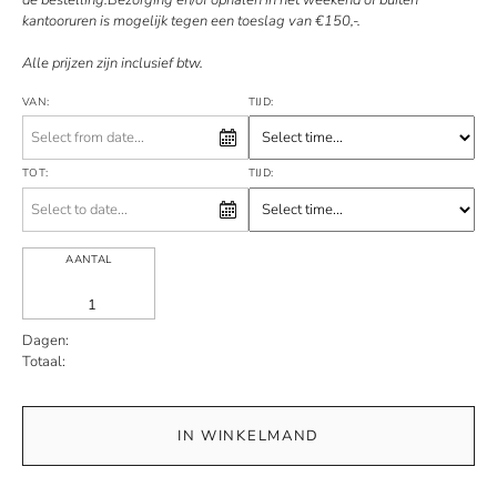
de bestelling.Bezorging en/of ophalen in het weekend of buiten
kantooruren is mogelijk tegen een toeslag van €150,-.
Alle prijzen zijn inclusief btw.
VAN:
TIJD:
TOT:
TIJD:
AANTAL
Dagen:
Totaal:
IN WINKELMAND