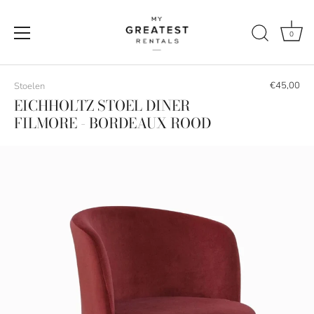
0
Naar
de
€45,00
Stoelen
content
EICHHOLTZ STOEL DINER
FILMORE - BORDEAUX ROOD