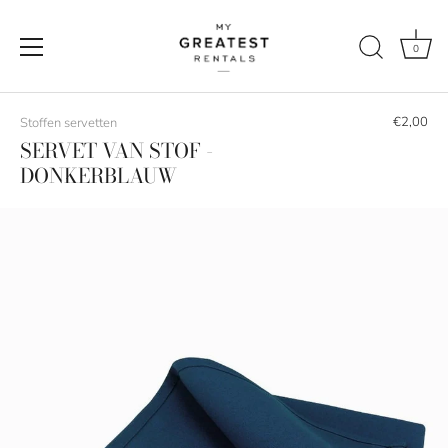
0
Naar
de
€2,00
Stoffen servetten
content
SERVET VAN STOF -
DONKERBLAUW